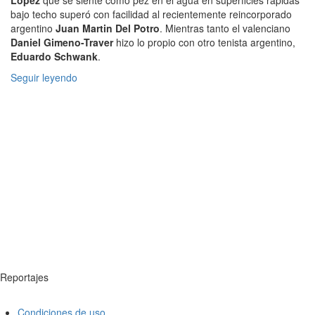
Lopez
que se siente como pez en el agua en superficies rápidas
bajo techo superó con facilidad al recientemente reincorporado
argentino
Juan Martin Del Potro
. Mientras tanto el valenciano
Daniel Gimeno-Traver
hizo lo propio con otro tenista argentino,
Eduardo Schwank
.
Seguir leyendo
Reportajes
Condiciones de uso