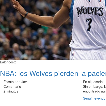
Baloncesto
NBA: los Wolves pierden la pacie
Escrito por: Javi
En el pasado m
Comentario
Sin embargo, l
2 minutos
encontrado nunc
Seguir leyendo