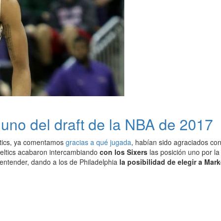
 uno del draft de la NBA de 2017
ltics, ya comentamos
gracias a qué jugada
, habían sido agraciados con 
eltics acabaron intercambiando
con los Sixers
las posición uno por la
 entender, dando a los de Philadelphia
la posibilidad de elegir a Mark