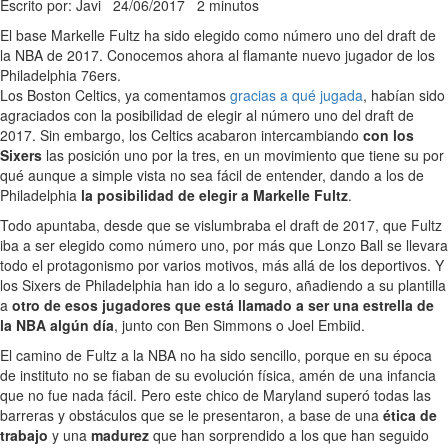
Escrito por: Javi
24/06/2017
2 minutos
El base Markelle Fultz ha sido elegido como número uno del draft de
la NBA de 2017. Conocemos ahora al flamante nuevo jugador de los
Philadelphia 76ers.
Los Boston Celtics, ya comentamos
gracias a qué jugada
, habían sido
agraciados con la posibilidad de elegir al número uno del draft de
2017. Sin embargo, los Celtics acabaron intercambiando
con los
Sixers
las posición uno por la tres, en un movimiento que tiene su por
qué aunque a simple vista no sea fácil de entender, dando a los de
Philadelphia
la posibilidad de elegir a Markelle Fultz
.
Todo apuntaba, desde que se vislumbraba el draft de 2017, que Fultz
iba a ser elegido como número uno, por más que Lonzo Ball se llevara
todo el protagonismo por varios motivos, más allá de los deportivos. Y
los Sixers de Philadelphia han ido a lo seguro, añadiendo a su plantilla
a
otro de esos jugadores que está llamado a ser una estrella de
la NBA algún día
, junto con Ben Simmons o Joel Embiid.
El camino de Fultz a la NBA no ha sido sencillo, porque en su época
de instituto no se fiaban de su evolución física, amén de una infancia
que no fue nada fácil. Pero este chico de Maryland superó todas las
barreras y obstáculos que se le presentaron, a base de una
ética de
trabajo
y una
madurez
que han sorprendido a los que han seguido