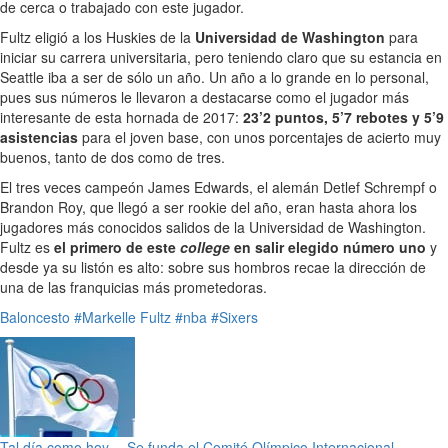
de cerca o trabajado con este jugador.
Fultz eligió a los Huskies de la
Universidad de Washington
para
iniciar su carrera universitaria, pero teniendo claro que su estancia en
Seattle iba a ser de sólo un año. Un año a lo grande en lo personal,
pues sus números le llevaron a destacarse como el jugador más
interesante de esta hornada de 2017:
23’2 puntos, 5’7 rebotes y 5’9
asistencias
para el joven base, con unos porcentajes de acierto muy
buenos, tanto de dos como de tres.
El tres veces campeón James Edwards, el alemán Detlef Schrempf o
Brandon Roy, que llegó a ser rookie del año, eran hasta ahora los
jugadores más conocidos salidos de la Universidad de Washington.
Fultz es
el primero de este
college
en salir elegido número uno
y
desde ya su listón es alto: sobre sus hombros recae la dirección de
una de las franquicias más prometedoras.
Baloncesto
#Markelle Fultz
#nba
#Sixers
Tal día como hoy… Se funda el Comité Olímpico Internacional