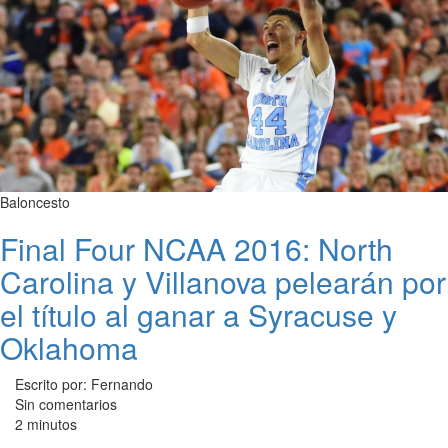
Baloncesto
Final Four NCAA 2016: North
Carolina y Villanova pelearán por
el título al ganar a Syracuse y
Oklahoma
Escrito por: Fernando
Sin comentarios
2 minutos