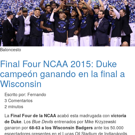
Baloncesto
Final Four NCAA 2015: Duke
campeón ganando en la final a
Wisconsin
Escrito por: Fernando
3 Comentarios
2 minutos
La
Final Four de la NCAA
acabó esta madrugada con
victoria
de Duke
. Los
Blue Devils
entrenados por Mike Krzyzewski
ganaron por
68-63 a los Wisconsin Badgers
ante los 50.000
espectadores presentes en el Lucas Oil Stadium de Indianápolis