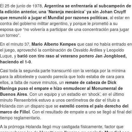
El 25 de junio de 1978,
Argentina se enfrentaría al subcampeón de
la edición anterior, una ‘Naranja mecánica’ ya sin Johan Cruyff
que renunció a jugar el Mundial por razones políticas
, al estar en
contra del gobierno militar argentino, y porque le prometió a su
esposa que “no volvería a participar de una concentración para jugar
un torneo”.
En el minuto 37,
Mario Alberto Kempes
que casi no había entrado en
el juego, aprovechó la combinación de Osvaldo Ardiles y Leopoldo
Luque, y
batió con tiro raso al veterano portero Jan Jongbloed,
haciendo el 1-0
.
Casi toda la segunda parte transcurrió con la ventaja por la mínima
para la albiceleste y cuando parecía que todo estaba de cara para
ellos, a falta de nueve minutos, un
remate de cabeza de Dick
Naninga puso el empate e hizo enmudecer al Monumental de
Buenos Aires
. Con un equipo y un estadio en ‘shock’, en el último
minuto Rensenbrink estuvo a unos centímetros de dar el título a
Holanda con un disparo que se
estrelló contra el palo derecho del
marco de Fillol
. Con el resultado de empate a uno se llegó al final del
tiempo reglamentario.
A la prórroga Holanda llegó muy castigada físicamente, factor que