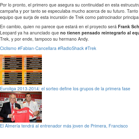
Por lo pronto, el primero que asegura su continuidad en esta estrucut
campaña y por tanto se especulaba mucho acerca de su futuro. Tanto qu
equipo que surja de esta incursión de Trek como patrocinador principal
En cambio, quien no parece que estará en el proyecto será
Frank Sch
Leopard ya ha anunciado que
no tienen pensado reintegrarlo al eq
Trek, y por ende, tampoco su hermano Andy.
Ciclismo
#Fabian-Cancellara
#RadioShack
#Trek
Euroliga 2013-2014: el sorteo define los grupos de la primera fase
El Almería tendrá al entrenador más joven de Primera, Francisco