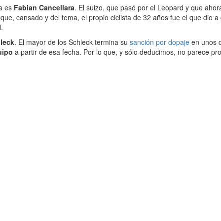
ra es
Fabian Cancellara
. El suizo, que pasó por el Leopard y que aho
e, cansado y del tema, el propio ciclista de 32 años fue el que dio a
.
leck
. El mayor de los Schleck termina su
sanción por dopaje
en unos d
uipo
a partir de esa fecha. Por lo que, y sólo deducimos, no parece p