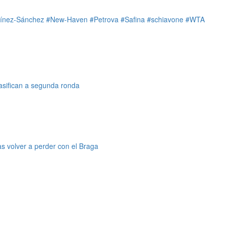
ínez-Sánchez
#New-Haven
#Petrova
#Safina
#schiavone
#WTA
asifican a segunda ronda
as volver a perder con el Braga