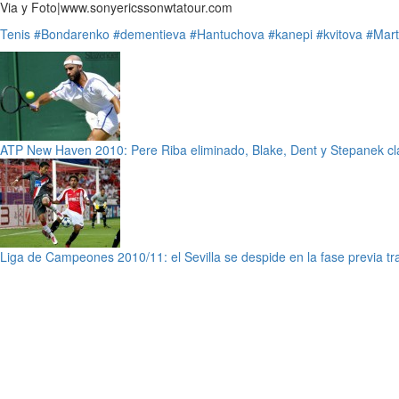
Via y Foto|www.sonyericssonwtatour.com
Tenis
#Bondarenko
#dementieva
#Hantuchova
#kanepi
#kvitova
#Mart
ATP New Haven 2010: Pere Riba eliminado, Blake, Dent y Stepanek cl
Liga de Campeones 2010/11: el Sevilla se despide en la fase previa tr