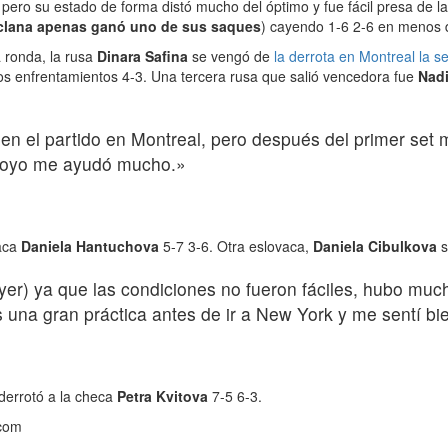
o pero su estado de forma distó mucho del óptimo y fue fácil presa de 
yeclana apenas ganó uno de sus saques
) cayendo 1-6 2-6 en menos d
 ronda, la rusa
Dinara Safina
se vengó de
la derrota en Montreal la 
los enfrentamientos 4-3. Una tercera rusa que salió vencedora fue
Nad
en el partido en Montreal, pero después del primer set 
apoyo me ayudó mucho.»
vaca
Daniela Hantuchova
5-7 3-6. Otra eslovaca,
Daniela Cibulkova
s
er) ya que las condiciones no fueron fáciles, hubo much
 una gran práctica antes de ir a New York y me sentí bi
derrotó a la checa
Petra Kvitova
7-5 6-3.
.com