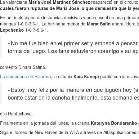
La valenciana
María José Martínez Sánchez
reapareció en el circuit
cuales fueron rupturas de María José lo que demuestra que la 
En un duelo digno de instancias decisivas y poco usual en una primera
mangas 1-6 6-3 6-1. La hermana menor de
Marat Safin
ahora lidera 
Lepchenko
1-6 7-5 6-1.
«No me fue bien en el primer set y empecé a pensar 
forma de juego. Los fans estuvieron conmigo y su 
comentó Dinara Safina.
La campeona en Palermo
, la estonia
Kaia Kanepi
perdió con la eslo
«Estoy muy feliz por la manera en que juguén hoy (ay
bonito estar en la cancha finalmente, esta semana es
dijo Hantuchova.
Finalmente en la jornada del lunes, la ucrania
Kateryna Bondarenko
Siga el torneo de New Haven de la WTA a través de Altaspulsaciones