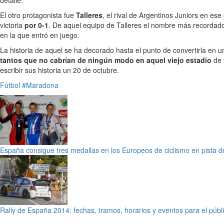
detalle.
El otro protagonista fue
Talleres
, el rival de Argentinos Juniors en es
victoria
por 0-1
. De aquel equipo de Talleres el nombre más recordad
en la que entró en juego.
La historia de aquel se ha decorado hasta el punto de convertirla en u
tantos que no cabrían de ningún modo en aquel viejo estadio
de 
escribir sus historia un 20 de octubre.
Fútbol
#Maradona
España consigue tres medallas en los Europeos de ciclismo en pista 
Rally de España 2014: fechas, tramos, horarios y eventos para el públ