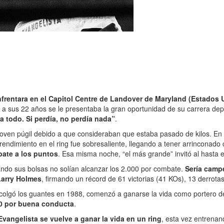
nfrentara en el Capitol Centre de Landover de Maryland (Estado
o” a sus 22 años se le presentaba la gran oportunidad de su carrera de
a todo. Si perdía, no perdía nada”
.
 joven púgil debido a que consideraban que estaba pasado de kilos. En 
 rendimiento en el ring fue sobresaliente, llegando a tener arrincona
bate a los puntos
. Esa misma noche, “el más grande” invitó al hasta 
ndo sus bolsas no solían alcanzar los 2.000 por combate.
Sería campe
Larry Holmes
, firmando un récord de 61 victorias (41 KOs), 13 derrota
 colgó los guantes en 1988, comenzó a ganarse la vida como portero d
000 por buena conducta
.
Evangelista se vuelve a ganar la vida en un ring
, esta vez entrena