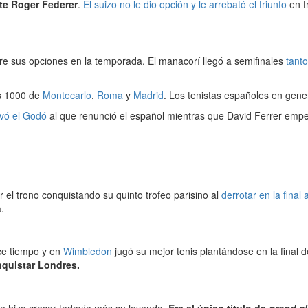
nte Roger Federer
.
El suizo no le dio opción y le arrebató el triunfo
en t
re sus opciones en la temporada. El manacorí llegó a semifinales
tant
rs 1000 de
Montecarlo
,
Roma
y
Madrid
. Los tenistas españoles en gen
evó el Godó
al que renunció el español mientras que David Ferrer em
r el trono conquistando su quinto trofeo parisino al
derrotar en la final
.
ce tiempo y en
Wimbledon
jugó su mejor tenis plantándose en la final
nquistar Londres.
 hizo crecer todavía más su leyenda.
Era el único título de
grand s