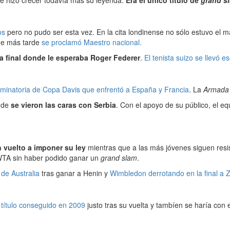
os
pero no pudo ser esta vez. En la cita londinense no sólo estuvo el
e más tarde
se proclamó Maestro nacional.
la final donde le esperaba Roger Federer
.
El tenista suizo se llevó es
eliminatoria de Copa Davis que enfrentó a España y Francia
. La
Armada
onde
se vieron las caras con Serbia
. Con el apoyo de su público, el e
n vuelto a imponer su ley
mientras que a las más jóvenes siguen resis
WTA sin haber podido ganar un
grand slam
.
 de Australia
tras ganar a Henin y
Wimbledon derrotando en la final a 
 título conseguido en 2009
justo tras su vuelta y tambíen se haría con 