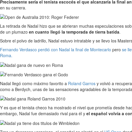
Precisamente sería el tenista escocés el que alcanzaría la final a
en su carrera.
La retirada de Nadal hizo que se abrieran muchas especulaciones sob
de un plumazo
en cuanto llegó la temporada de tierra batida
.
Sobre el polvo de ladrillo, Nadal estuvo intratable y se llevo los Maste
Fernando Verdasco perdió con Nadal la final de Montecarlo
pero
se ll
Roma.
Nadal llegó como máximo favorito a
Roland Garros
y volvió a recupera
como a Berdych, unas de las sensaciones agradables de la temporada
Y es que el tenista checo ha mostrado el nivel que prometía desde ha
embargo, Nadal fue demasiado rival para él y
el español volvía a co
Tras un descanso veraniego, el español se plantó en el
US Open
donde