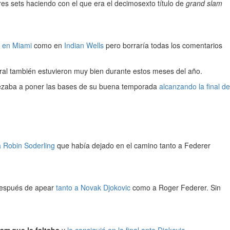
res sets haciendo con el que era el decimosexto título de
grand slam
o en Miami
como en
Indian Wells
pero borraría todas los comentarios
eral también estuvieron muy bien durante estos meses del año.
pezaba a poner las bases de su buena temporada
alcanzando la final de
 a Robin Soderling
que había dejado en el camino tanto a Federer
 después de apear
tanto a Novak Djokovic
como a Roger Federer. Sin
lam
que le faltaba
y
lo consiguió en la final ante Djokovic.