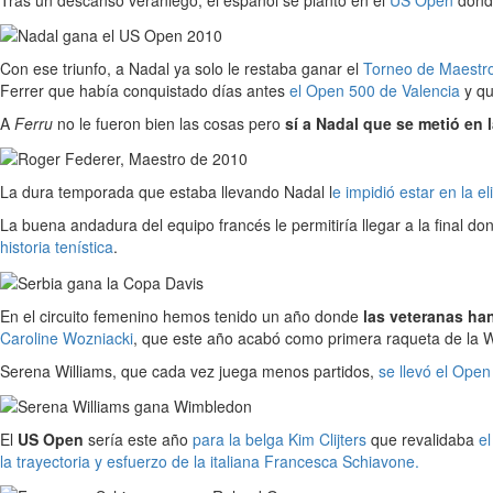
Con ese triunfo, a Nadal ya solo le restaba ganar el
Torneo de Maestr
Ferrer que había conquistado días antes
el Open 500 de Valencia
y qu
A
Ferru
no le fueron bien las cosas pero
sí a Nadal que se metió en 
La dura temporada que estaba llevando Nadal l
e impidió estar en la 
La buena andadura del equipo francés le permitiría llegar a la final d
historia tenística
.
En el circuito femenino hemos tenido un año donde
las veteranas ha
Caroline Wozniacki
, que este año acabó como primera raqueta de la 
Serena Williams, que cada vez juega menos partidos,
se llevó el Open
El
US Open
sería este año
para la belga Kim Clijters
que revalidaba
el
la trayectoria y esfuerzo de la italiana Francesca Schiavone.