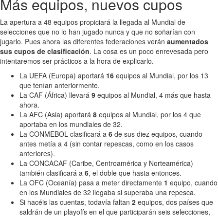
Más equipos, nuevos cupos
La apertura a 48 equipos propiciará la llegada al Mundial de
selecciones que no lo han jugado nunca y que no soñarían con
jugarlo. Pues ahora las diferentes federaciones verán
aumentados
sus cupos de clasificación
. La cosa es un poco enrevesada pero
intentaremos ser prácticos a la hora de explicarlo.
La UEFA (Europa) aportará
16
equipos al Mundial, por los 13
que tenían anteriormente.
La CAF (África) llevará
9
equipos al Mundial, 4 más que hasta
ahora.
La AFC (Asia) aportará
8
equipos al Mundial, por los 4 que
aportaba en los mundiales de 32.
La CONMEBOL clasificará a
6
de sus diez equipos, cuando
antes metía a 4 (sin contar repescas, como en los casos
anteriores).
La CONCACAF (Caribe, Centroamérica y Norteamérica)
también clasificará a
6
, el doble que hasta entonces.
La OFC (Oceanía) pasa a meter directamente
1
equipo, cuando
en los Mundiales de 32 llegaba si superaba una repesca.
Si hacéis las cuentas, todavía faltan
2
equipos, dos países que
saldrán de un playoffs en el que participarán seis selecciones,