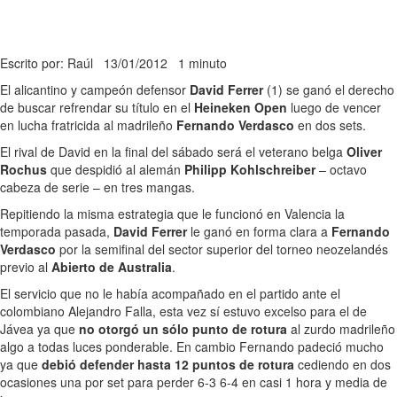
Escrito por: Raúl
13/01/2012
1 minuto
El alicantino y campeón defensor
David Ferrer
(1) se ganó el derecho
de buscar refrendar su título en el
Heineken Open
luego de vencer
en lucha fratricida al madrileño
Fernando Verdasco
en dos sets.
El rival de David en la final del sábado será el veterano belga
Oliver
Rochus
que despidió al alemán
Philipp Kohlschreiber
– octavo
cabeza de serie – en tres mangas.
Repitiendo la misma estrategia que le funcionó en Valencia la
temporada pasada,
David Ferrer
le ganó en forma clara a
Fernando
Verdasco
por la semifinal del sector superior del torneo neozelandés
previo al
Abierto de Australia
.
El servicio que no le había acompañado en el partido ante el
colombiano Alejandro Falla, esta vez sí estuvo excelso para el de
Jávea ya que
no otorgó un sólo punto de rotura
al zurdo madrileño
algo a todas luces ponderable. En cambio Fernando padeció mucho
ya que
debió defender hasta 12 puntos de rotura
cediendo en dos
ocasiones una por set para perder 6-3 6-4 en casi 1 hora y media de