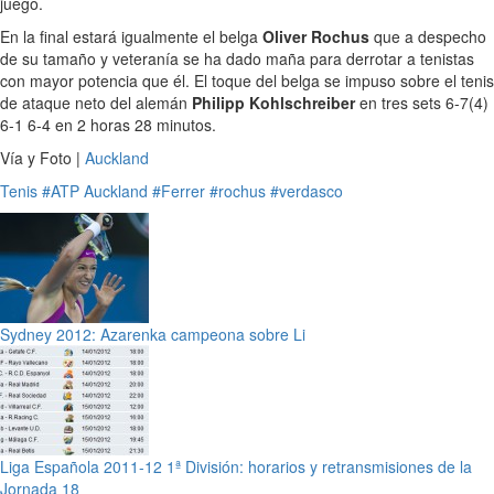
juego.
En la final estará igualmente el belga
Oliver Rochus
que a despecho
de su tamaño y veteranía se ha dado maña para derrotar a tenistas
con mayor potencia que él. El toque del belga se impuso sobre el tenis
de ataque neto del alemán
Philipp Kohlschreiber
en tres sets 6-7(4)
6-1 6-4 en 2 horas 28 minutos.
Vía y Foto |
Auckland
Tenis
#ATP Auckland
#Ferrer
#rochus
#verdasco
Sydney 2012: Azarenka campeona sobre Li
Liga Española 2011-12 1ª División: horarios y retransmisiones de la
Jornada 18