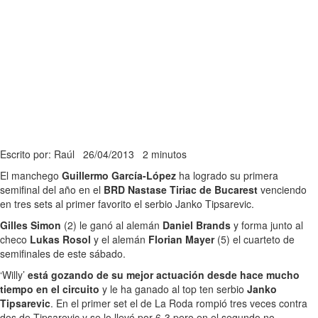
Escrito por: Raúl
26/04/2013
2 minutos
El manchego
Guillermo García-López
ha logrado su primera
semifinal del año en el
BRD Nastase Tiriac de Bucarest
venciendo
en tres sets al primer favorito el serbio Janko Tipsarevic.
Gilles Simon
(2) le ganó al alemán
Daniel Brands
y forma junto al
checo
Lukas Rosol
y el alemán
Florian Mayer
(5) el cuarteto de
semifinales de este sábado.
‘Willy’
está gozando de su mejor actuación desde hace mucho
tiempo en el circuito
y le ha ganado al top ten serbio
Janko
Tipsarevic
. En el primer set el de La Roda rompió tres veces contra
dos de Tipsarevic y se lo llevó por 6-3 pero en el segundo no