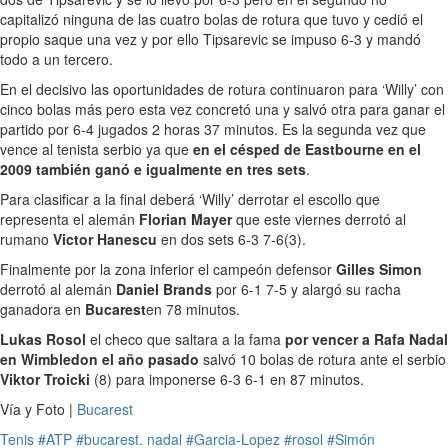
capitalizó ninguna de las cuatro bolas de rotura que tuvo y cedió el
propio saque una vez y por ello Tipsarevic se impuso 6-3 y mandó
todo a un tercero.
En el decisivo las oportunidades de rotura continuaron para ‘Willy’ con
cinco bolas más pero esta vez concretó una y salvó otra para ganar el
partido por 6-4 jugados 2 horas 37 minutos. Es la segunda vez que
vence al tenista serbio ya que
en el césped de Eastbourne en el
2009 también ganó e igualmente en tres sets
.
Para clasificar a la final deberá ‘Willy’ derrotar el escollo que
representa el alemán
Florian Mayer
que este viernes derrotó al
rumano
Victor Hanescu
en dos sets 6-3 7-6(3).
Finalmente por la zona inferior el campeón defensor
Gilles Simon
derrotó al alemán
Daniel Brands
por 6-1 7-5 y alargó su racha
ganadora en
Bucarest
en 78 minutos.
Lukas Rosol
el checo que saltara a la fama
por vencer a Rafa Nadal
en Wimbledon el año pasado
salvó 10 bolas de rotura ante el serbio
Viktor Troicki
(8) para imponerse 6-3 6-1 en 87 minutos.
Vía y Foto |
Bucarest
Tenis
#ATP
#bucarest. nadal
#Garcia-Lopez
#rosol
#Simón