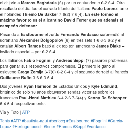
el chipriota
Marcos Baghdatis
(6) por un contundente 6-2 6-4. Otro
resultado del día fue el cerrado triunfo del italiano
Paolo Lorenzi
ante
el holandés
Thiemo De Bakker
7-6(2) 7-6(4).
En este torneo el
máximo favorito es el alicantino David Ferrer que es además el
campeón defensor
.
Pasando a
Eastbourne
el zurdo
Fernando Verdasco
sorprendió al
ucraniano
Alexander Dolgopolov
(6) en tres sets 1-6 6-3 6-2 y el
catalán
Albert Ramos
batió al ex top ten americano
James Blake
–
invitado especial – por 6-2 6-4.
Los italianos
Fabio Fognini
y
Andreas Seppi
(7) pasaron problemas
para ganar sus respectivos compromisos. El primero le ganó al
esloveno
Grega Zemlja
6-7(6) 6-2 6-4 y el segundo derrotó al francés
Guillaume Rufin
3-6 6-3 6-4.
Dos jóvenes
Ryan Harrison
de Estados Unidos y
Kyle Edmund
,
británico de solo 18 años obtuvieron sendas victorias sobre los
franceses
Paul-Henri Mathieu
6-4 2-6 7-6(4) y
Kenny De Schepper
6-4 6-4 respectivamente.
Vía y Foto |
ATP
Tenis
#ATP
#bautista-agut
#berlocq
#Eastbourne
#Fognini
#Garcia-
Lopez
#Hertogenbosch
#Isner
#Ramos
#Seppi
#verdasco