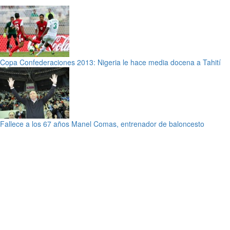
Copa Confederaciones 2013: Nigeria le hace media docena a Tahití
Fallece a los 67 años Manel Comas, entrenador de baloncesto