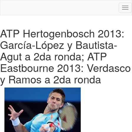
Des
nav
ATP Hertogenbosch 2013:
García-López y Bautista-
Agut a 2da ronda; ATP
Eastbourne 2013: Verdasco
y Ramos a 2da ronda