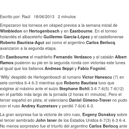
Escrito por: Raúl
18/06/2013
2 minutos
Empezaron los torneos en césped previos a la semana inicial de
Wimbledon
en
Hertogenbosch
y en
Eastbourne
. En el torneo
holandés el albaceteño
Guillermo García-López
y el castellonense
Roberto Bautista-Agut
así como el argentino
Carlos Berlocq
avanzaron a la segunda etapa.
En
Eastbourne
el madrileño
Fernando Verdasco
y el catalán
Albert
Ramos
pusieron su pie en la segunda ronda con victorias este lunes
al igual que los italianos
Andreas Seppi
y
Fabio Fognini
.
‘Willy’ despidió de Hertogenbosch al rumano
Victor Hanescu
(7) en
sets corridos 6-4 6-3 mientras que
Roberto Bautista
tuvo que
exigirse al máximo ante el suizo
Stephane Bohli
3-6 7-6(5) 7-6(12)
en el partido más largo de la jornada (2 horas 41 minutos). Pero el
tercer español en pista, el valenciano
Daniel Gimeno-Traver
no pudo
con el ruso
Andrey Kuznetsov
y perdió 7-6(4) 6-3.
La gran sorpresa fue la victoria de otro ruso,
Evgeny Donskoy
sobre
el tercer sembrado
John Isner
de los Estados Unidos 6-7(3) 6-3 6-4.
No menos sorpresivo fue el triunfo del argentino
Carlos Berlocq
ante