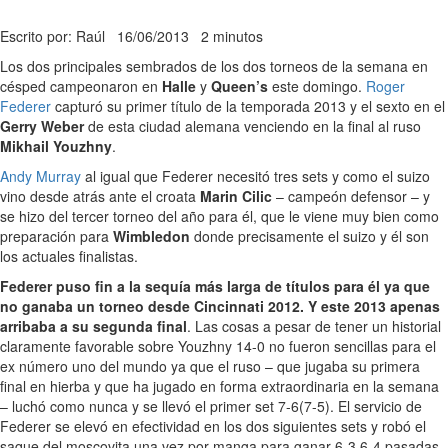
Escrito por: Raúl
16/06/2013
2 minutos
Los dos principales sembrados de los dos torneos de la semana en
césped campeonaron en
Halle
y
Queen’s
este domingo.
Roger
Federer
capturó su primer título de la temporada 2013 y el sexto en el
Gerry Weber
de esta ciudad alemana venciendo en la final al ruso
Mikhail Youzhny
.
Andy Murray
al igual que Federer necesitó tres sets y como el suizo
vino desde atrás ante el croata
Marin Cilic
– campeón defensor – y
se hizo del tercer torneo del año para él, que le viene muy bien como
preparación para
Wimbledon
donde precisamente el suizo y él son
los actuales finalistas.
Federer puso fin a la sequía más larga de títulos para él ya que
no ganaba un torneo desde Cincinnati 2012. Y este 2013 apenas
arribaba a su segunda final
. Las cosas a pesar de tener un historial
claramente favorable sobre Youzhny 14-0 no fueron sencillas para el
ex número uno del mundo ya que el ruso – que jugaba su primera
final en hierba y que ha jugado en forma extraordinaria en la semana
– luchó como nunca y se llevó el primer set 7-6(7-5). El servicio de
Federer se elevó en efectividad en los dos siguientes sets y robó el
saque del moscovita una vez por manga para ganar 6-3 6-4 pasadas