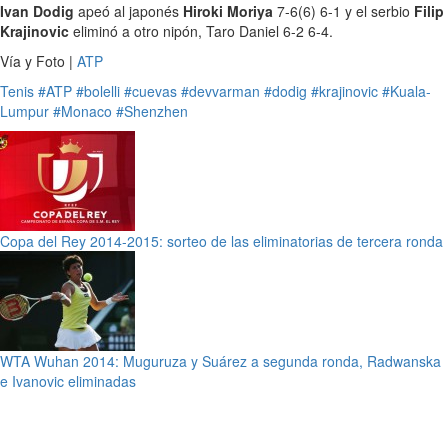
Ivan Dodig
apeó al japonés
Hiroki Moriya
7-6(6) 6-1 y el serbio
Filip
Krajinovic
eliminó a otro nipón, Taro Daniel 6-2 6-4.
Vía y Foto |
ATP
Tenis
#ATP
#bolelli
#cuevas
#devvarman
#dodig
#krajinovic
#Kuala-
Lumpur
#Monaco
#Shenzhen
Copa del Rey 2014-2015: sorteo de las eliminatorias de tercera ronda
WTA Wuhan 2014: Muguruza y Suárez a segunda ronda, Radwanska
e Ivanovic eliminadas