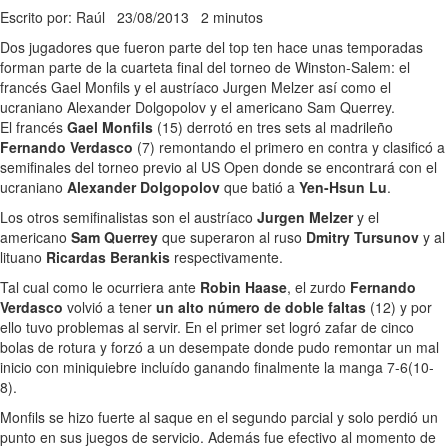
Escrito por: Raúl
23/08/2013
2 minutos
Dos jugadores que fueron parte del top ten hace unas temporadas
forman parte de la cuarteta final del torneo de Winston-Salem: el
francés Gael Monfils y el austríaco Jurgen Melzer así como el
ucraniano Alexander Dolgopolov y el americano Sam Querrey.
El francés
Gael Monfils
(15) derrotó en tres sets al madrileño
Fernando Verdasco
(7) remontando el primero en contra y clasificó a
semifinales del torneo previo al US Open donde se encontrará con el
ucraniano
Alexander Dolgopolov
que batió a
Yen-Hsun Lu
.
Los otros semifinalistas son el austríaco
Jurgen Melzer
y el
americano
Sam Querrey
que superaron al ruso
Dmitry Tursunov
y al
lituano
Ricardas Berankis
respectivamente.
Tal cual como le ocurriera ante
Robin Haase
, el zurdo
Fernando
Verdasco
volvió a tener
un alto número de doble faltas
(12) y por
ello tuvo problemas al servir. En el primer set logró zafar de cinco
bolas de rotura y forzó a un desempate donde pudo remontar un mal
inicio con miniquiebre incluído ganando finalmente la manga 7-6(10-
8).
Monfils se hizo fuerte al saque en el segundo parcial y solo perdió un
punto en sus juegos de servicio. Además fue efectivo al momento de