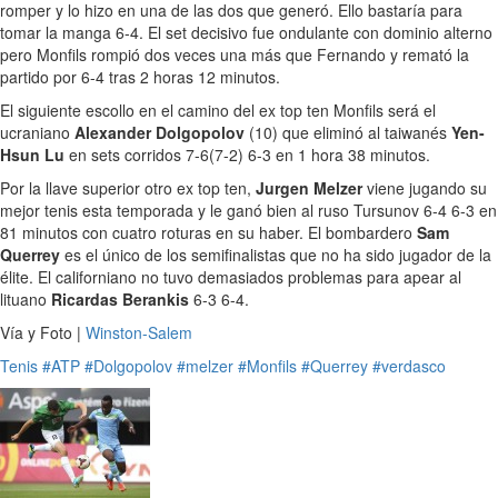
romper y lo hizo en una de las dos que generó. Ello bastaría para
tomar la manga 6-4. El set decisivo fue ondulante con dominio alterno
pero Monfils rompió dos veces una más que Fernando y remató la
partido por 6-4 tras 2 horas 12 minutos.
El siguiente escollo en el camino del ex top ten Monfils será el
ucraniano
Alexander Dolgopolov
(10) que eliminó al taiwanés
Yen-
Hsun Lu
en sets corridos 7-6(7-2) 6-3 en 1 hora 38 minutos.
Por la llave superior otro ex top ten,
Jurgen Melzer
viene jugando su
mejor tenis esta temporada y le ganó bien al ruso Tursunov 6-4 6-3 en
81 minutos con cuatro roturas en su haber. El bombardero
Sam
Querrey
es el único de los semifinalistas que no ha sido jugador de la
élite. El californiano no tuvo demasiados problemas para apear al
lituano
Ricardas Berankis
6-3 6-4.
Vía y Foto |
Winston-Salem
Tenis
#ATP
#Dolgopolov
#melzer
#Monfils
#Querrey
#verdasco