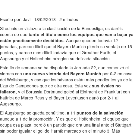
Escrito por: Javi
18/02/2013
2 minutos
Si echáis un vistazo a la clasificación de la Bundesliga, os daréis
cuenta de que
tanto el título como los equipos que van a bajar ya
están practicamente decididos
. Aunque queden todavía 12
jornadas, parece difícil que el Bayern Munich pierda su ventaja de 15
puntos, y parece más difícil todavía que el Greuther Furth, el
Augsburgo y el Hoffenheim arreglen su delicada situación.
Este fin de semana se ha disputado la Jornada 22, que comenzó el
viernes con
una nueva victoria del Bayern Munich
por 0-2 en casa
del Wolfsburgo, y eso que los bávaros están más pendientes ya de la
Liga de Campeones que de otra cosa. Esta vez
sus rivales no
fallaron
, y el Borussia Dortmund goleó al Eintracht de Frankfurt con
hattrick de Marco Reus y el Bayer Leverkusen ganó por 2-1 al
Augsburgo.
El Augsburgo se queda penúltimo,
a 11 puntos de la salvación
aunque a 1 de la promoción. Y es que el Hoffenheim, el equipo que
ocupa esa plaza, perdió un partido que era una final ante el Stuttgart,
sin poder igualar el gol de Harnik marcado en el minuto 3. Más