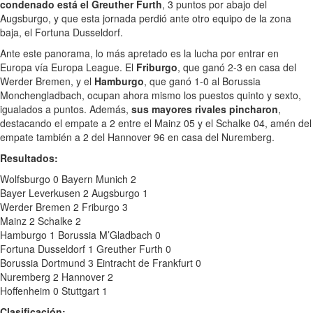
condenado está el Greuther Furth
, 3 puntos por abajo del
Augsburgo, y que esta jornada perdió ante otro equipo de la zona
baja, el Fortuna Dusseldorf.
Ante este panorama, lo más apretado es la lucha por entrar en
Europa vía Europa League. El
Friburgo
, que ganó 2-3 en casa del
Werder Bremen, y el
Hamburgo
, que ganó 1-0 al Borussia
Monchengladbach, ocupan ahora mismo los puestos quinto y sexto,
igualados a puntos. Además,
sus mayores rivales pincharon
,
destacando el empate a 2 entre el Mainz 05 y el Schalke 04, amén del
empate también a 2 del Hannover 96 en casa del Nuremberg.
Resultados:
Wolfsburgo 0 Bayern Munich 2
Bayer Leverkusen 2 Augsburgo 1
Werder Bremen 2 Friburgo 3
Mainz 2 Schalke 2
Hamburgo 1 Borussia M’Gladbach 0
Fortuna Dusseldorf 1 Greuther Furth 0
Borussia Dortmund 3 Eintracht de Frankfurt 0
Nuremberg 2 Hannover 2
Hoffenheim 0 Stuttgart 1
Clasificación: