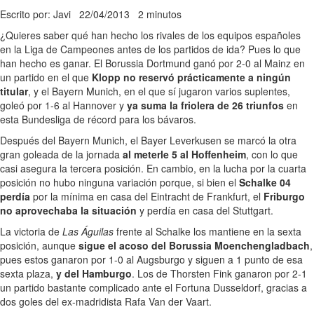
Escrito por: Javi
22/04/2013
2 minutos
¿Quieres saber qué han hecho los rivales de los equipos españoles
en la Liga de Campeones antes de los partidos de ida? Pues lo que
han hecho es ganar. El Borussia Dortmund ganó por 2-0 al Mainz en
un partido en el que
Klopp no reservó prácticamente a ningún
titular
, y el Bayern Munich, en el que sí jugaron varios suplentes,
goleó por 1-6 al Hannover y
ya suma la friolera de 26 triunfos
en
esta Bundesliga de récord para los bávaros.
Después del Bayern Munich, el Bayer Leverkusen se marcó la otra
gran goleada de la jornada
al meterle 5 al Hoffenheim
, con lo que
casi asegura la tercera posición. En cambio, en la lucha por la cuarta
posición no hubo ninguna variación porque, si bien el
Schalke 04
perdía
por la mínima en casa del Eintracht de Frankfurt, el
Friburgo
no aprovechaba la situación
y perdía en casa del Stuttgart.
La victoria de
Las Águilas
frente al Schalke los mantiene en la sexta
posición, aunque
sigue el acoso del Borussia Moenchengladbach
,
pues estos ganaron por 1-0 al Augsburgo y siguen a 1 punto de esa
sexta plaza,
y del Hamburgo
. Los de Thorsten Fink ganaron por 2-1
un partido bastante complicado ante el Fortuna Dusseldorf, gracias a
dos goles del ex-madridista Rafa Van der Vaart.