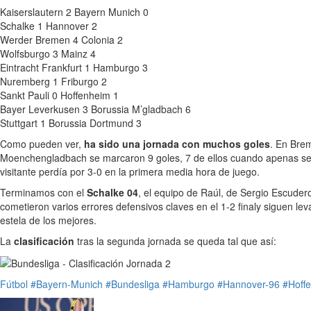
Kaiserslautern 2 Bayern Munich 0
Schalke 1 Hannover 2
Werder Bremen 4 Colonia 2
Wolfsburgo 3 Mainz 4
Eintracht Frankfurt 1 Hamburgo 3
Nuremberg 1 Friburgo 2
Sankt Pauli 0 Hoffenheim 1
Bayer Leverkusen 3 Borussia M’gladbach 6
Stuttgart 1 Borussia Dortmund 3
Como pueden ver,
ha sido una jornada con muchos goles
. En Brem
Moenchengladbach se marcaron 9 goles, 7 de ellos cuando apenas se
visitante perdía por 3-0 en la primera media hora de juego.
Terminamos con el
Schalke 04
, el equipo de Raúl, de Sergio Escuder
cometieron varios errores defensivos claves en el 1-2 finaly siguen l
estela de los mejores.
La
clasificación
tras la segunda jornada se queda tal que así:
Fútbol
#Bayern-Munich
#Bundesliga
#Hamburgo
#Hannover-96
#Hoff