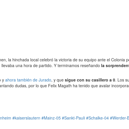
en, la hinchada local celebró la victoria de su equipo ante el Colonia 
 llevaba una hora de partido. Y terminamos reseñando
la sorprenden
o y
ahora también de Jurado
, y que
sigue con su casillero a 0
. Los s
evantando dudas, por lo que Felix Magath ha tenido que avalar incorpor
enheim
#kaiserslautern
#Mainz-05
#Sankt-Pauli
#Schalke-04
#Werder-