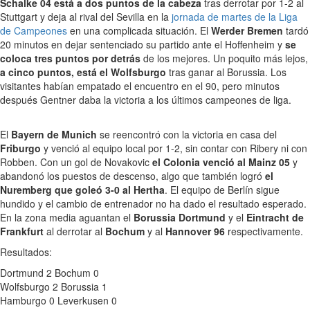
Schalke 04 está a dos puntos de la cabeza
tras derrotar por 1-2 al
Stuttgart y deja al rival del Sevilla en la
jornada de martes de la Liga
de Campeones
en una complicada situación. El
Werder Bremen
tardó
20 minutos en dejar sentenciado su partido ante el Hoffenheim y
se
coloca tres puntos por detrás
de los mejores. Un poquito más lejos,
a cinco puntos, está el Wolfsburgo
tras ganar al Borussia. Los
visitantes habían empatado el encuentro en el 90, pero minutos
después Gentner daba la victoria a los últimos campeones de liga.
El
Bayern de Munich
se reencontró con la victoria en casa del
Friburgo
y venció al equipo local por 1-2, sin contar con Ribery ni con
Robben. Con un gol de Novakovic
el Colonia venció al Mainz 05
y
abandonó los puestos de descenso, algo que también logró
el
Nuremberg que goleó 3-0 al Hertha
. El equipo de Berlín sigue
hundido y el cambio de entrenador no ha dado el resultado esperado.
En la zona media aguantan el
Borussia Dortmund
y el
Eintracht de
Frankfurt
al derrotar al
Bochum
y al
Hannover 96
respectivamente.
Resultados:
Dortmund 2 Bochum 0
Wolfsburgo 2 Borussia 1
Hamburgo 0 Leverkusen 0