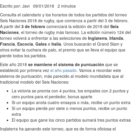
Escrito por: Javi
09/01/2018
2 minutos
Consulta el calendario y los horarios de todos los partidos del torneo
Seis Naciones 2018 de rugby, que comienza a partir del 3 de febrero.
A partir del
3 de febrero
comenzará la edición de 2018 del
Seis
Naciones
, el torneo de rugby más famoso. La edición número 124 del
torneo volverá a enfrentar a las selecciones de
Inglaterra
,
Irlanda
,
Francia
,
Escocia
,
Gales
e
Italia
. Unos buscarán el Grand Slam y
otros evitar la cuchara de palo, el premio que se lleva el equipo que
pierde todos los partidos.
Este año 2018
se mantiene el sistema de puntuación
que se
estableció por primera vez
el año pasado
. Vamos a recordar este
sistema de puntuación, más parecido al modelo mundialista que al
tradicional modelo del Seis Naciones:
La victoria se premia con 4 puntos, los empates con 2 puntos y
cero puntos para el perdedor, bonus aparte
Si un equipo anota cuatro ensayos o más, recibe un punto extra
Si un equipo pierde por siete o menos puntos, recibe un punto
extra
El equipo que gane los cinco partidos sumará tres puntos extras
Inglaterra ha ganando este torneo, que es de forma oficiosa el