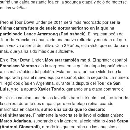
sufrió una caída bastante fea en la segunda etapa y dejó de meterse
en las
volattas
.
Pero el Tour Down Under de 2011 será más recordado por ser
la
última carrera fuera de suelo norteamericano en la que ha
participado Lance Armstrong (Radioshack)
. El heptcampeón del
Tour de Francia ha anunciado una nueva retirada, y me da a mí que
esta vez va a ser la definitiva. Con 39 años, está visto que no da para
más, que ya ha sido más que suficiente.
En el Tour Down Under,
Movistar también mojó
. El sprinter español
Francisco Ventoso
dio la sorpresa en la quinta etapa imponiéndose
a los más rápidos del pelotón. Esta no fue la primera victoria de la
temporada para el nuevo equipo español, sino la segunda. La número
1 llegó dos días en Argentina, durante la disputa del
Tour de San
Luis
, y se la apuntó
Xavier Tondo
, ganando una etapa contrarreloj.
El ciclista catalán, uno de los favoritos para el triunfo final, fue líder de
la carrera durante dos etapas, pero en la etapa reina, cuando
marchaba en cabeza,
sufrió una caída que lo descartó
definitivamente
. Finalmente la victoria se la llevó el ciclista chileno
Marco Adariaga
, superando en la general al colombiano
José Serpa
(Androni-Giocattoli)
, otro de los que entraba en las apuestas al