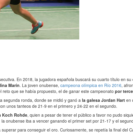
utiva. En 2018, la jugadora española buscará su cuarto título en su 
lina Marín
. La joven onubense,
campeona olímpica en Río 2016
, afr
el reto que se había propuesto, el de ganar este campeonato
por terc
 la segunda ronda, donde se midió y ganó a
la galesa Jordan Hart
en 
con unos tanteos de 21-9 en el primero y 24-22 en el segundo.
ia Koch Rohde
, quien a pesar de tener el público a favor no pudo siqu
n la onubense iba a vencer ganando el primer set por 21-17 y el segun
 superar para conseguir el oro. Curiosamente, se repetía la final de