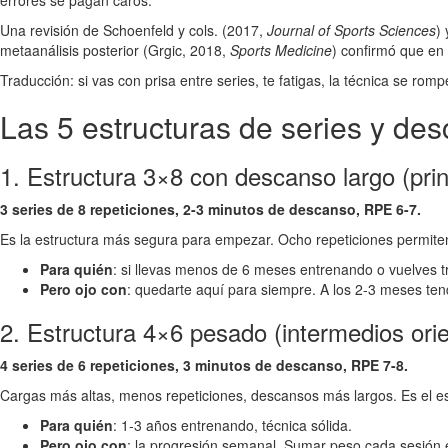
errores se pagan caros.
Una revisión de Schoenfeld y cols. (2017,
Journal of Sports Sciences
)
metaanálisis posterior (Grgic, 2018,
Sports Medicine
) confirmó que en 
Traducción: si vas con prisa entre series, te fatigas, la técnica se rom
Las 5 estructuras de series y de
1. Estructura 3×8 con descanso largo (prin
3 series de 8 repeticiones, 2-3 minutos de descanso, RPE 6-7.
Es la estructura más segura para empezar. Ocho repeticiones permiten 
Para quién
: si llevas menos de 6 meses entrenando o vuelves t
Pero ojo con
: quedarte aquí para siempre. A los 2-3 meses ten
2. Estructura 4×6 pesado (intermedios ori
4 series de 6 repeticiones, 3 minutos de descanso, RPE 7-8.
Cargas más altas, menos repeticiones, descansos más largos. Es el es
Para quién
: 1-3 años entrenando, técnica sólida.
Pero ojo con
: la progresión semanal. Sumar peso cada sesión 