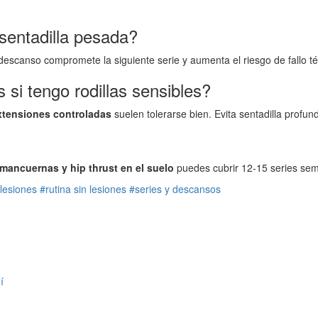
sentadilla pesada?
descanso compromete la siguiente serie y aumenta el riesgo de fallo té
si tengo rodillas sensibles?
extensiones controladas
suelen tolerarse bien. Evita sentadilla profund
mancuernas y hip thrust en el suelo
puedes cubrir 12-15 series sema
lesiones
#rutina sin lesiones
#series y descansos
í