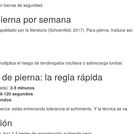
sin barras de seguridad.
 pierna por semana
aldado por la literatura (Schoenfeld, 2017). Para pierna, traduce así:
ltiplica el riesgo de tendinopatía rotuliana o sobrecarga lumbar.
de pierna: la regla rápida
sada):
2-5 minutos
.
0-120 segundos
.
undos
.
rza: estás entrenando tolerancia al sufrimiento. Y la técnica se va.
ión
iva, haz 2-3 series de aproximación subiendo peso.