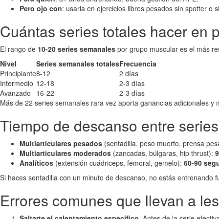
Pero ojo con
: usarla en ejercicios libres pesados sin spotter o 
Cuántas series totales hacer en
El rango de
10-20 series semanales
por grupo muscular es el más resp
Nivel
Series semanales totales
Frecuencia
Principiante
8-12
2 días
Intermedio
12-18
2-3 días
Avanzado
16-22
2-3 días
Más de 22 series semanales rara vez aporta ganancias adicionales y mu
Tiempo de descanso entre series 
Multiarticulares pesados
(sentadilla, peso muerto, prensa pe
Multiarticulares moderados
(zancadas, búlgaras, hip thrust):
9
Analíticos
(extensión cuádriceps, femoral, gemelo):
60-90 seg
Si haces sentadilla con un minuto de descanso, no estás entrenando fue
Errores comunes que llevan a les
Saltarte el calentamiento específico
. Antes de la serie efect