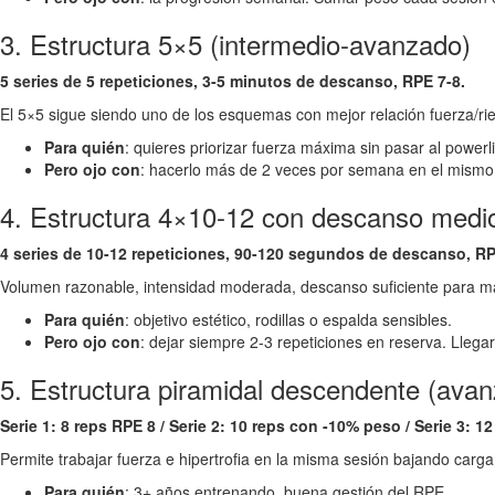
3. Estructura 5×5 (intermedio-avanzado)
5 series de 5 repeticiones, 3-5 minutos de descanso, RPE 7-8.
El 5×5 sigue siendo uno de los esquemas con mejor relación fuerza/rie
Para quién
: quieres priorizar fuerza máxima sin pasar al powerli
Pero ojo con
: hacerlo más de 2 veces por semana en el mismo
4. Estructura 4×10-12 con descanso medio 
4 series de 10-12 repeticiones, 90-120 segundos de descanso, RP
Volumen razonable, intensidad moderada, descanso suficiente para ma
Para quién
: objetivo estético, rodillas o espalda sensibles.
Pero ojo con
: dejar siempre 2-3 repeticiones en reserva. Llegar 
5. Estructura piramidal descendente (ava
Serie 1: 8 reps RPE 8 / Serie 2: 10 reps con -10% peso / Serie 3:
Permite trabajar fuerza e hipertrofia en la misma sesión bajando carga
Para quién
: 3+ años entrenando, buena gestión del RPE.