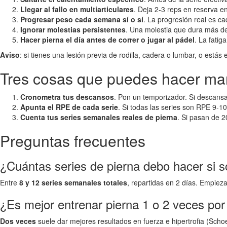
Llegar al fallo en multiarticulares
. Deja 2-3 reps en reserva e
Progresar peso cada semana sí o sí
. La progresión real es c
Ignorar molestias persistentes
. Una molestia que dura más de
Hacer pierna el día antes de correr o jugar al pádel
. La fatig
Aviso
: si tienes una lesión previa de rodilla, cadera o lumbar, o est
Tres cosas que puedes hacer m
Cronometra tus descansos
. Pon un temporizador. Si descansa
Apunta el RPE de cada serie
. Si todas las series son RPE 9-10
Cuenta tus series semanales reales de pierna
. Si pasan de 2
Preguntas frecuentes
¿Cuántas series de pierna debo hacer si s
Entre
8 y 12 series semanales totales
, repartidas en 2 días. Empieza
¿Es mejor entrenar pierna 1 o 2 veces po
Dos veces
suele dar mejores resultados en fuerza e hipertrofia (Scho