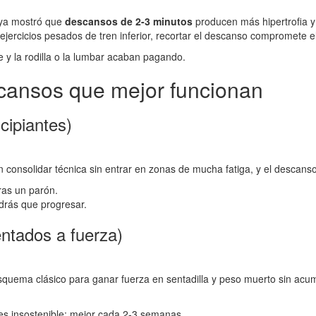
 ya mostró que
descansos de 2-3 minutos
producen más hipertrofia y 
ejercicios pesados de tren inferior, recortar el descanso compromete el
pe y la rodilla o la lumbar acaban pagando.
scansos que mejor funcionan
cipiantes)
consolidar técnica sin entrar en zonas de mucha fatiga, y el descanso
ras un parón.
drás que progresar.
entados a fuerza)
quema clásico para ganar fuerza en sentadilla y peso muerto sin acum
es insostenible; mejor cada 2-3 semanas.