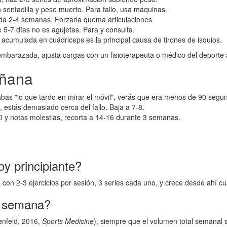
n sentadilla y peso muerto. Para fallo, usa máquinas.
ada 2-4 semanas. Forzarla quema articulaciones.
 5-7 días no es agujetas. Para y consulta.
a acumulada en cuádriceps es la principal causa de tirones de isquios.
ás embarazada, ajusta cargas con un fisioterapeuta o médico del deport
añana
bas "lo que tardo en mirar el móvil", verás que era menos de 90 segu
, estás demasiado cerca del fallo. Baja a 7-8.
0 y notas molestias, recorta a 14-16 durante 3 semanas.
oy principiante?
 con 2-3 ejercicios por sesión, 3 series cada uno, y crece desde ahí cu
r semana?
enfeld, 2016,
Sports Medicine
), siempre que el volumen total semanal