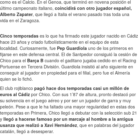
como es el Calcio. En el Genoa, que terminó en novena posición el
último campeonato italiano,
coincidirá con otro jugador español,
Alberto Zapater
, que llegó a Italia el verano pasado tras toda una
vida en el Zaragoza.
Cinco temporadas
es lo que ha firmado este jugador nacido en Cádiz
hace 23 años y criado futbolísticamente en el equipo de esta
localidad. Curiosamente, fue
Pep Guardiola
uno de los primeros en
fijarse en este defensa central. El de Santpedor consiguió la cesión de
Chico para el
Barça B
cuando el gaditano jugaba cedido en el Racing
Portuense en Tercera División. Guardiola insistió al año siguiente en
conseguir al jugador en propiedad para el filial, pero fue el Almería
quien se lo fichó.
El club rojiblanco
pagó hace dos temporadas casi un millón de
euros al Cádiz
por Chico. Con sus 1’87 de altura, pronto destacó por
su solvencia en el juego aéreo y por ser un jugador de garra y muy
peleón. Pese a que le ha faltado una mayor regularidad en estas dos
temporadas en Primera, Chico llegó a debutar con la selección sub 21
y
llegó a hacerse famoso por un marcaje al hombre a la antigua
usanza que realizó a Xavi Hernández
, que en palabras del jugador
catalán, llegó a desesperar.