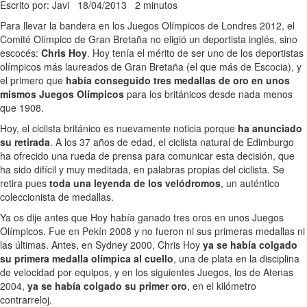
Escrito por: Javi
18/04/2013
2 minutos
Para llevar la bandera en los Juegos Olímpicos de Londres 2012, el
Comité Olímpico de Gran Bretaña no eligió un deportista inglés, sino
escocés:
Chris Hoy
. Hoy tenía el mérito de ser uno de los deportistas
olímpicos más laureados de Gran Bretaña (el que más de Escocia), y
el primero que
había conseguido tres medallas de oro en unos
mismos Juegos Olímpicos
para los británicos desde nada menos
que 1908.
Hoy, el ciclista británico es nuevamente noticia porque
ha anunciado
su retirada
. A los 37 años de edad, el ciclista natural de Edimburgo
ha ofrecido una rueda de prensa para comunicar esta decisión, que
ha sido difícil y muy meditada, en palabras propias del ciclista. Se
retira pues
toda una leyenda de los velódromos
, un auténtico
coleccionista de medallas.
Ya os dije antes que Hoy había ganado tres oros en unos Juegos
Olímpicos. Fue en Pekín 2008 y no fueron ni sus primeras medallas ni
las últimas. Antes, en Sydney 2000, Chris Hoy
ya se había colgado
su primera medalla olímpica al cuello
, una de plata en la disciplina
de velocidad por equipos, y en los siguientes Juegos, los de Atenas
2004,
ya se había colgado su primer oro
, en el kilómetro
contrarreloj.