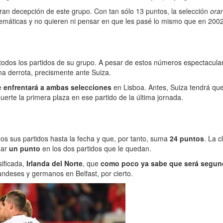
gran decepción de este grupo. Con tan sólo 13 puntos, la selección
ora
temáticas y no quieren ni pensar en que les pasé lo mismo que en 2002
dos los partidos de su grupo. A pesar de estos números espectaculares
 una derrota, precismente ante Suiza.
e
enfrentará a ambas selecciones
en Lisboa. Antes, Suiza tendrá que 
erte la primera plaza en ese partido de la última jornada.
odos sus partidos hasta la fecha y que, por tanto, suma
24 puntos
. La 
mar
un punto
en los dos partidos que le quedan.
sificada,
Irlanda del Norte
, que
como poco ya sabe que será segun
andeses y germanos en Belfast, por cierto.