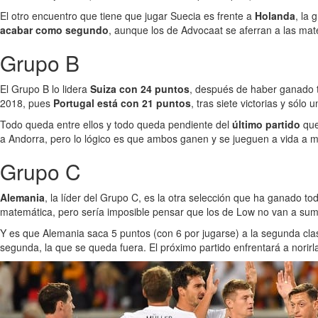
El otro encuentro que tiene que jugar Suecia es frente a
Holanda
, la 
acabar como segundo
, aunque los de Advocaat se aferran a las ma
Grupo B
El Grupo B lo lidera
Suiza con 24 puntos
, después de haber ganado to
2018, pues
Portugal está con 21 puntos
, tras siete victorias y sólo
Todo queda entre ellos y todo queda pendiente del
último partido
qu
a Andorra, pero lo lógico es que ambos ganen y se jueguen a vida a mu
Grupo C
Alemania
, la líder del Grupo C, es la otra selección que ha ganado t
matemática, pero sería imposible pensar que los de Low no van a su
Y es que Alemania saca 5 puntos (con 6 por jugarse) a la segunda cla
segunda, la que se queda fuera. El próximo partido enfrentará a norirl