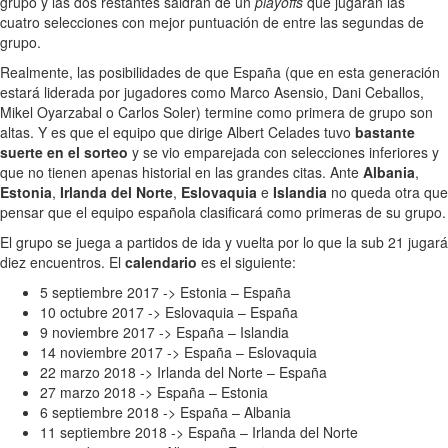
grupo y las dos restantes saldrán de un
playoffs
que jugarán las
cuatro selecciones con mejor puntuación de entre las segundas de
grupo.
Realmente, las posibilidades de que España (que en esta generación
estará liderada por jugadores como Marco Asensio, Dani Ceballos,
Mikel Oyarzabal o Carlos Soler) termine como primera de grupo son
altas. Y es que el equipo que dirige Albert Celades tuvo
bastante
suerte en el sorteo
y se vio emparejada con selecciones inferiores y
que no tienen apenas historial en las grandes citas. Ante
Albania
,
Estonia
,
Irlanda del Norte
,
Eslovaquia
e
Islandia
no queda otra que
pensar que el equipo española clasificará como primeras de su grupo.
El grupo se juega a partidos de ida y vuelta por lo que la sub 21 jugará
diez encuentros. El
calendario
es el siguiente:
5 septiembre 2017 -> Estonia – España
10 octubre 2017 -> Eslovaquia – España
9 noviembre 2017 -> España – Islandia
14 noviembre 2017 -> España – Eslovaquia
22 marzo 2018 -> Irlanda del Norte – España
27 marzo 2018 -> España – Estonia
6 septiembre 2018 -> España – Albania
11 septiembre 2018 -> España – Irlanda del Norte