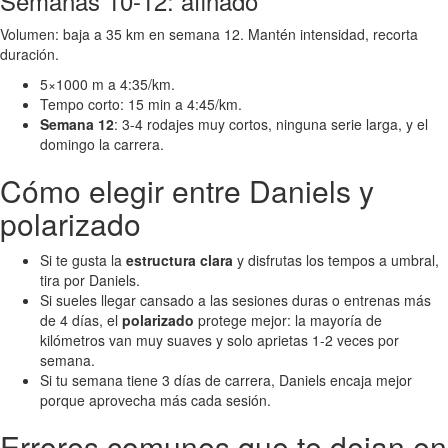
Semanas 10-12: afinado
Volumen: baja a 35 km en semana 12. Mantén intensidad, recorta
duración.
5×1000 m a 4:35/km.
Tempo corto: 15 min a 4:45/km.
Semana 12
: 3-4 rodajes muy cortos, ninguna serie larga, y el
domingo la carrera.
Cómo elegir entre Daniels y
polarizado
Si te gusta la
estructura clara
y disfrutas los tempos a umbral,
tira por Daniels.
Si sueles llegar cansado a las sesiones duras o entrenas más
de 4 días, el
polarizado
protege mejor: la mayoría de
kilómetros van muy suaves y solo aprietas 1-2 veces por
semana.
Si tu semana tiene 3 días de carrera, Daniels encaja mejor
porque aprovecha más cada sesión.
Errores comunes que te dejan en