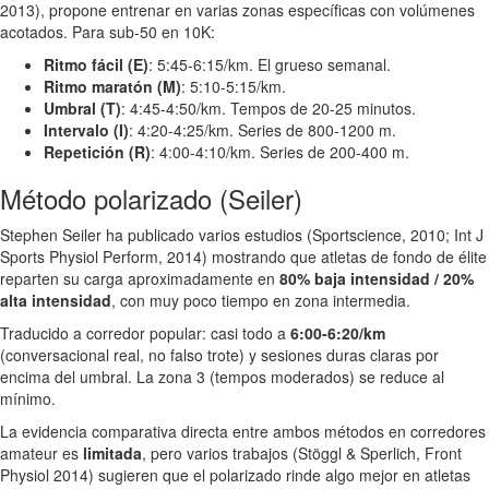
2013), propone entrenar en varias zonas específicas con volúmenes
acotados. Para sub-50 en 10K:
Ritmo fácil (E)
: 5:45-6:15/km. El grueso semanal.
Ritmo maratón (M)
: 5:10-5:15/km.
Umbral (T)
: 4:45-4:50/km. Tempos de 20-25 minutos.
Intervalo (I)
: 4:20-4:25/km. Series de 800-1200 m.
Repetición (R)
: 4:00-4:10/km. Series de 200-400 m.
Método polarizado (Seiler)
Stephen Seiler ha publicado varios estudios (Sportscience, 2010; Int J
Sports Physiol Perform, 2014) mostrando que atletas de fondo de élite
reparten su carga aproximadamente en
80% baja intensidad / 20%
alta intensidad
, con muy poco tiempo en zona intermedia.
Traducido a corredor popular: casi todo a
6:00-6:20/km
(conversacional real, no falso trote) y sesiones duras claras por
encima del umbral. La zona 3 (tempos moderados) se reduce al
mínimo.
La evidencia comparativa directa entre ambos métodos en corredores
amateur es
limitada
, pero varios trabajos (Stöggl & Sperlich, Front
Physiol 2014) sugieren que el polarizado rinde algo mejor en atletas