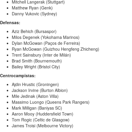
Mitchell Langerak (Stuttgart)
Matthew Ryan (Genk)
Danny Vukovic (Sydney)
Defensas:
Aziz Behich (Bursaspor)
Milos Degenek (Yokohama Marinos)
Dylan McGowan (Paços de Ferreira)
Ryan McGowan (Guizhou Hengfeng Zhicheng)
Trent Sainsbury (Inter de Milán)
Brad Smith (Bournemouth)
Bailey Wright (Bristol City)
Centrocampistas:
Ajdin Hrustic (Groningen)
Jackson Irvine (Burton Albion)
Mile Jedinak (Aston Villa)
Massimo Luongo (Queens Park Rangers)
Mark Milligan (Baniyas SC)
Aaron Mooy (Huddersfield Town)
Tom Rogic (Celtic de Glasgow)
James Troisi (Melbourne Victory)