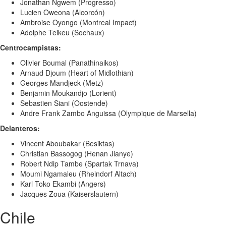
Jonathan Ngwem (Progresso)
Lucien Oweona (Alcorcón)
Ambroise Oyongo (Montreal Impact)
Adolphe Teikeu (Sochaux)
Centrocampistas:
Olivier Boumal (Panathinaikos)
Arnaud Djoum (Heart of Midlothian)
Georges Mandjeck (Metz)
Benjamin Moukandjo (Lorient)
Sebastien Siani (Oostende)
Andre Frank Zambo Anguissa (Olympique de Marsella)
Delanteros:
Vincent Aboubakar (Besiktas)
Christian Bassogog (Henan Jianye)
Robert Ndip Tambe (Spartak Trnava)
Moumi Ngamaleu (Rheindorf Altach)
Karl Toko Ekambi (Angers)
Jacques Zoua (Kaiserslautern)
Chile