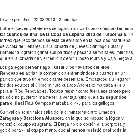
Escrito por: Javi
23/02/2013
2 minutos
Entre el jueves y el viernes se jugaron los partidos correspondientes a
los
cuartos de final de la Copa de España 2013 de Fútbol Sala
, un
torneo que recordemos se está celebrando en la localidad madrileña
de Alcalá de Henares. En la jornada de jueves, Santiago Futsal y
Barcelona lograron ganar sus partidos y pasar a semifinales, mientras
que en la jornada de viernes lo hicieron Elpozo Murcia y Caja Segovia.
Los gallegos del
Santiago Futsal
y los navarros del
Ríos
Renovables
abrían la competición enfrentándose a cuartos en un
partido que tuvo un emocionante desenlace. Empatados a 3 llegaron
los dos equipos al último minuto cuando Andresito marcaba el 4-3
para el Ríos Renovables. Tocaba resistir como fuera ese tanteo pero
no sólo no pudieron mantener la ventaja, sino que
a 22 segundos
para el final
Raúl Campos marcaba el 4-5 para los gallegos.
Su rival en semifinales salía de la eliminatoria entre
Umacon
Zaragoza
y
Barcelona Alusport
, en la que se impuso la lógica y
venció el equipo azulgrana. El Barça no dio opción a la sorpresa y
goleó por 2-7 al equipo maño, que
al menos resistió casi toda la