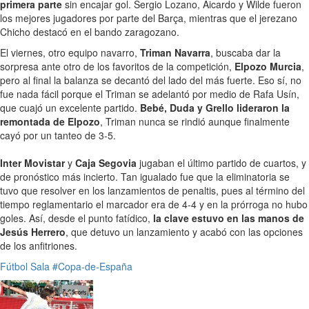
primera parte
sin encajar gol. Sergio Lozano, Aicardo y Wilde fueron
los mejores jugadores por parte del Barça, mientras que el jerezano
Chicho destacó en el bando zaragozano.
El viernes, otro equipo navarro,
Triman Navarra
, buscaba dar la
sorpresa ante otro de los favoritos de la competición,
Elpozo Murcia
,
pero al final la balanza se decantó del lado del más fuerte. Eso sí, no
fue nada fácil porque el Triman se adelantó por medio de Rafa Usín,
que cuajó un excelente partido.
Bebé, Duda y Grello lideraron la
remontada de Elpozo
, Triman nunca se rindió aunque finalmente
cayó por un tanteo de 3-5.
Inter Movistar
y
Caja Segovia
jugaban el último partido de cuartos, y
de pronóstico más incierto. Tan igualado fue que la eliminatoria se
tuvo que resolver en los lanzamientos de penaltis, pues al término del
tiempo reglamentario el marcador era de 4-4 y en la prórroga no hubo
goles. Así, desde el punto fatídico,
la clave estuvo en las manos de
Jesús Herrero
, que detuvo un lanzamiento y acabó con las opciones
de los anfitriones.
Fútbol Sala
#Copa-de-España