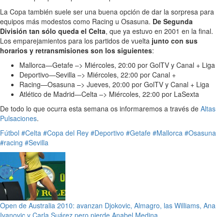
La Copa también suele ser una buena opción de dar la sorpresa para
equipos más modestos como Racing u Osasuna.
De Segunda
División tan sólo queda el Celta
, que ya estuvo en 2001 en la final.
Los emparejamientos para los partidos de vuelta
junto con sus
horarios y retransmisiones son los siguientes
:
Mallorca—Getafe –> Miércoles, 20:00 por GolTV y Canal + Liga
Deportivo—Sevilla –> Miércoles, 22:00 por Canal +
Racing—Osasuna –> Jueves, 20:00 por GolTV y Canal + Liga
Atlético de Madrid—Celta –> Miércoles, 22:00 por LaSexta
De todo lo que ocurra esta semana os informaremos a través de
Altas
Pulsaciones
.
Fútbol
#Celta
#Copa del Rey
#Deportivo
#Getafe
#Mallorca
#Osasuna
#racing
#Sevilla
Open de Australia 2010: avanzan Djokovic, Almagro, las Williams, Ana
Ivanovic y Carla Suárez pero pierde Anabel Medina