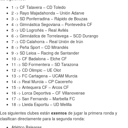
1 -> CF Talavera – CD Toledo
2 -> Rayo Majadahonda – Unión Adarve
3 -> SD Ponferradina – Rápido de Bouzas
4 -> Gimnástica Segoviana – Pontevedra CF
5 -> UD Logroñés – Real Avilés
6 -> Gimnástica de Torrelavega – SCD Durango
7 -> CD Calahorra – Real Unión de Irún
8 -> Peña Sport – CD Mirandés
9 -> SD Leioa – Racing de Santander
10 -> CF Badalona – Elche CF
11 -> SD Formentera – SD Tarazona
12 -> CD Olimpic – UE Olot
13 -> FC Cartagena – UCAM Murcia
14 -> Real Murcia – CP Cacereño
15 -> Antequera CF – Arcos CF
16 -> Lorca Deportiva – CF Villanovense
17 -> San Fernando – Marbella FC
18 -> Lleida Esportiu – UD Melilla
Los siguientes clubes están
exentos
de jugar la primera ronda y
clasifican directamente para la segunda ronda:
Atlético Baleares