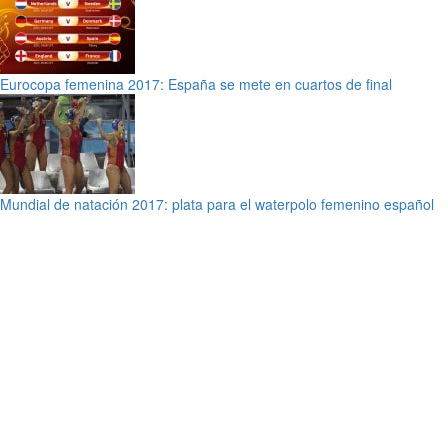
Eurocopa femenina 2017: España se mete en cuartos de final
Mundial de natación 2017: plata para el waterpolo femenino español