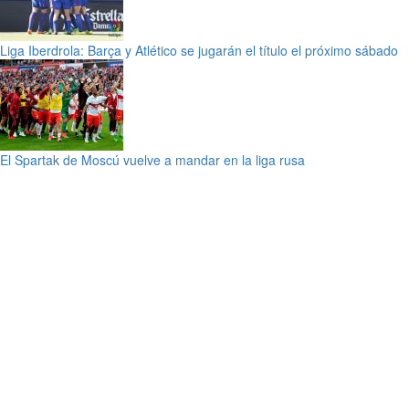
Liga Iberdrola: Barça y Atlético se jugarán el título el próximo sábado
El Spartak de Moscú vuelve a mandar en la liga rusa