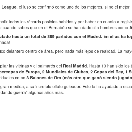
 League
, el luso se confirmó como uno de los mejores, si no el mejor,
tir todos los récords posibles habidos y por haber en cuanto a registr
cabe cuando sabes que en el Bernabéu se han dado cita hombres como
A
utado hasta un total de 389 partidos con el Madrid. En ellos ha log
 nada!
ípico delantero centro de área, pero nada más lejos de realidad. La m
iar las vitrinas y el palmarés del
Real Madrid
. Hasta 10 han sido los
upercopas de Europa, 2 Mundiales de Clubes, 2 Copas del Rey, 
ividuales como
3 Balones de Oro (más otro que ganó siendo jugado
an medida, a su increíble olfato goleador. Esto le ha ayudado a escalar
 “dando guerra” algunos años más.