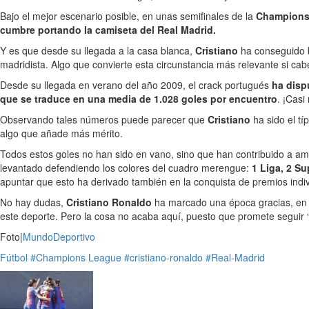
Bajo el mejor escenario posible, en unas semifinales de la
Champions
cumbre portando la camiseta del Real Madrid.
Y es que desde su llegada a la casa blanca,
Cristiano
ha conseguido ba
madridista. Algo que convierte esta circunstancia más relevante si 
Desde su llegada en verano del año 2009, el crack portugués
ha disp
que se traduce en una media de 1.028 goles por encuentro
. ¡Casi
Observando tales números puede parecer que
Cristiano
ha sido el t
algo que añade más mérito.
Todos estos goles no han sido en vano, sino que han contribuido a ampl
levantado defendiendo los colores del cuadro merengue:
1 Liga, 2 S
apuntar que esto ha derivado también en la conquista de premios ind
No hay dudas,
Cristiano Ronaldo
ha marcado una época gracias, en gr
este deporte. Pero la cosa no acaba aquí, puesto que promete seguir
Foto|
MundoDeportivo
Fútbol
#Champions League
#cristiano-ronaldo
#Real-Madrid