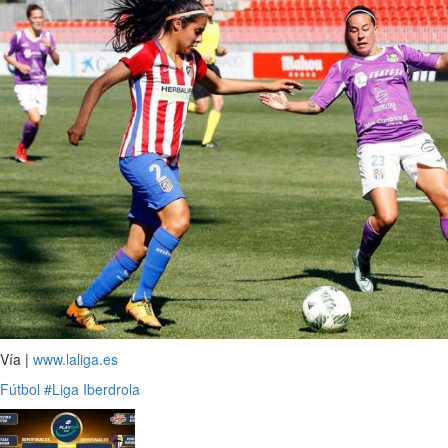
Vía |
www.laliga.es
Fútbol
#Liga Iberdrola