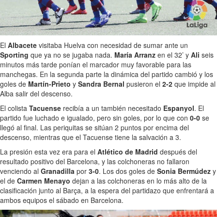
El
Albacete
visitaba Huelva con necesidad de sumar ante un
Sporting
que ya no se jugaba nada.
María Arranz
en el 32’ y
Ali
seis
minutos más tarde ponían el marcador muy favorable para las
manchegas. En la segunda parte la dinámica del partido cambió y los
goles de
Martín-Prieto
y
Sandra Bernal
pusieron el
2-2
que impide al
Alba salir del descenso.
El colista
Tacuense
recibía a un también necesitado
Espanyol
. El
partido fue luchado e igualado, pero sin goles, por lo que con
0-0
se
llegó al final. Las periquitas se sitúan 2 puntos por encima del
descenso, mientras que el Tacuense tiene la salvación a 3.
La presión esta vez era para el
Atlético de Madrid
después del
resultado positivo del Barcelona, y las colchoneras no fallaron
venciendo al
Granadilla
por
3-0
. Los dos goles de
Sonia Bermúdez
y
el de
Carmen Menayo
dejan a las colchoneras en lo más alto de la
clasificación junto al Barça, a la espera del partidazo que enfrentará a
ambos equipos el sábado en Barcelona.