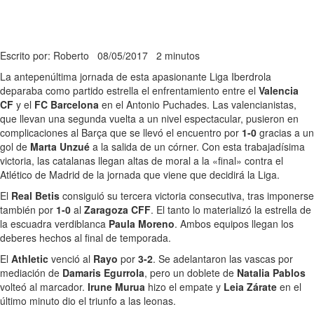
Escrito por: Roberto
08/05/2017
2 minutos
La antepenúltima jornada de esta apasionante Liga Iberdrola
deparaba como partido estrella el enfrentamiento entre el
Valencia
CF
y el
FC Barcelona
en el Antonio Puchades. Las valencianistas,
que llevan una segunda vuelta a un nivel espectacular, pusieron en
complicaciones al Barça que se llevó el encuentro por
1-0
gracias a un
gol de
Marta Unzué
a la salida de un córner. Con esta trabajadísima
victoria, las catalanas llegan altas de moral a la «final» contra el
Atlético de Madrid de la jornada que viene que decidirá la Liga.
El
Real Betis
consiguió su tercera victoria consecutiva, tras imponerse
también por
1-0
al
Zaragoza CFF
. El tanto lo materializó la estrella de
la escuadra verdiblanca
Paula Moreno
. Ambos equipos llegan los
deberes hechos al final de temporada.
El
Athletic
venció al
Rayo
por
3-2
. Se adelantaron las vascas por
mediación de
Damaris Egurrola
, pero un doblete de
Natalia Pablos
volteó al marcador.
Irune Murua
hizo el empate y
Leia Zárate
en el
último minuto dio el triunfo a las leonas.