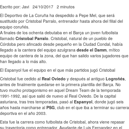
Escrito por: Javi
24/10/2017
2 minutos
El Deportivo de La Coruña ha despedido a Pepe Mel, que será
sustituido por Cristobal Parralo, entrenador hasta ahora del filial del
equipo coruñés.
A finales de los ochenta debutaba en el Barça un joven futbolista
llamado
Cristobal Parralo
. Cristobal, natural de un pueblo de
Córdoba pero afincado desde pequeño en la Ciudad Condal, había
llegado a la cantera del equipo azulgrana
desde el Damm
, mítico
equipo de cantera de la zona, del que han salido varios jugadores que
han llegado a lo más alto.
El Espanyol fue el equipo en el que más partidos jugó Cristobal
Cristobal fue cedido al
Real Oviedo
y después al antiguo
Logroñés
,
antes de finalmente quedarse en la primera plantilla del Barça. No
tuvo mucho protagonismo en aquel Dream Team de la temporada
1991-1992, así que salió de nuevo al Real Oviedo. De la capital
asturiana, tras tres temporadas, pasó al
Espanyol
, donde jugó seis
años hasta marcharse al
PSG
, club en el que iba a terminar su carrera
deportiva en el año 2003.
Esta fue la carrera como futbolista de Cristobal, ahora viene repasar
su trayectoria como entrenador. Ayudante de Luis Fernandez en el