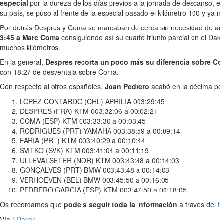
especial
por la dureza de los días previos a la jornada de descanso,
su país, se puso al frente de la especial pasado el kilómetro 100 y ya no 
Por detrás Despres y Coma se marcaban de cerca sin necesidad de arrie
3:45 a Marc Coma
consiguiendo así su cuarto triunfo parcial en el D
muchos kilómetros.
En la general,
Despres recorta un poco más su diferencia sobre Com
con 18:27 de desventaja sobre Coma.
Con respecto al otros españoles,
Joan Pedrero
acabó en la décima p
LOPEZ CONTARDO (CHL) APRILIA 003:29:45
DESPRES (FRA) KTM 003:32:06 a 00:02:21
COMA (ESP) KTM 003:33:30 a 00:03:45
RODRIGUES (PRT) YAMAHA 003:38:59 a 00:09:14
FARIA (PRT) KTM 003:40:29 a 00:10:44
SVITKO (SVK) KTM 003:41:04 a 00:11:19
ULLEVALSETER (NOR) KTM 003:43:48 a 00:14:03
GONÇALVES (PRT) BMW 003:43:48 a 00:14:03
VERHOEVEN (BEL) BMW 003:45:50 a 00:16:05
PEDRERO GARCIA (ESP) KTM 003:47:50 a 00:18:05
Os recordamos que
podeis seguir toda la información
a través del
Vía |
Dakar