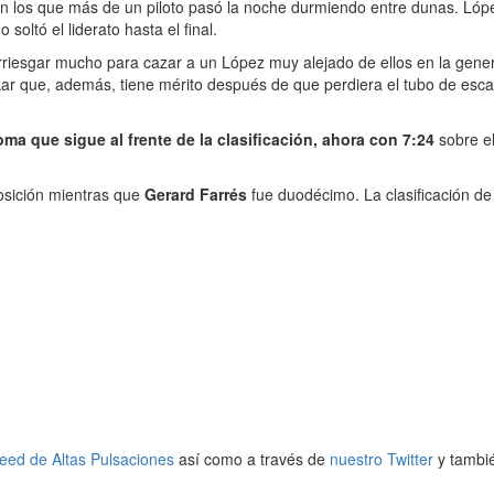
 en los que más de un piloto pasó la noche durmiendo entre dunas. Lóp
soltó el liderato hasta el final.
sgar mucho para cazar a un López muy alejado de ellos en la general. 
akar que, además, tiene mérito después de que perdiera el tubo de esca
a que sigue al frente de la clasificación, ahora con 7:24
sobre el
osición mientras que
Gerard Farrés
fue duodécimo. La clasificación de 
feed de Altas Pulsaciones
así como a través de
nuestro Twitter
y tambi