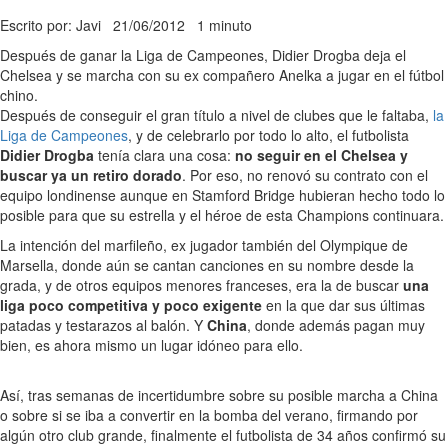
Escrito por: Javi
21/06/2012
1 minuto
Después de ganar la Liga de Campeones, Didier Drogba deja el
Chelsea y se marcha con su ex compañero Anelka a jugar en el fútbol
chino.
Después de conseguir el gran título a nivel de clubes que le faltaba,
la
Liga de Campeones
, y de celebrarlo por todo lo alto, el futbolista
Didier Drogba
tenía clara una cosa:
no seguir en el Chelsea y
buscar ya un retiro dorado
. Por eso, no renovó su contrato con el
equipo londinense aunque en Stamford Bridge hubieran hecho todo lo
posible para que su estrella y el héroe de esta Champions continuara.
La intención del marfileño, ex jugador también del Olympique de
Marsella, donde aún se cantan canciones en su nombre desde la
grada, y de otros equipos menores franceses, era la de buscar
una
liga poco competitiva y poco exigente
en la que dar sus últimas
patadas y testarazos al balón. Y
China
, donde además pagan muy
bien, es ahora mismo un lugar idóneo para ello.
Así, tras semanas de incertidumbre sobre su posible marcha a China
o sobre si se iba a convertir en la bomba del verano, firmando por
algún otro club grande, finalmente el futbolista de 34 años confirmó su