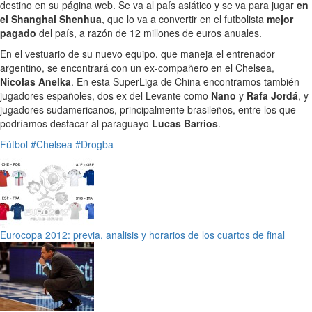
destino en su página web. Se va al país asiático y se va para jugar
en
el Shanghai Shenhua
, que lo va a convertir en el futbolista
mejor
pagado
del país, a razón de 12 millones de euros anuales.
En el vestuario de su nuevo equipo, que maneja el entrenador
argentino, se encontrará con un ex-compañero en el Chelsea,
Nicolas Anelka
. En esta SuperLiga de China encontramos también
jugadores españoles, dos ex del Levante como
Nano
y
Rafa Jordá
, y
jugadores sudamericanos, principalmente brasileños, entre los que
podríamos destacar al paraguayo
Lucas Barrios
.
Fútbol
#Chelsea
#Drogba
Eurocopa 2012: previa, analisis y horarios de los cuartos de final