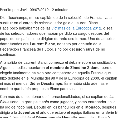
Escrito por: Javi
09/07/2012
2 minutos
Didi Deschamps, mítico capitán de de la selección de Francia, va a
sustituir en el cargo de seleccionador galo a Laurent Blanc.
Hace poco hablábamos de las
víctimas de la Eurocopa 2012
, o sea,
de los seleccionadores que habían perdido su cargo después del
papel de los países que dirigían durante ese torneo. Uno de aquellos
damnificados era
Laurent Blanc
, no tanto por decisión de la
Federación Francesa de Fútbol, sino por
decisión suya
de no
continuar.
A la salida de Laurent Blanc, comenzó el debate sobre su sustitución.
Algunos medios apuntaron
el nombre de Zinedine Zidane
, pero el
elegido finalmente ha sido otro compañero de aquella Francia que
hizo doblete en el Mundial del 98 y de la Eurocopa de 2000, el capitán
ni más ni menos,
Didier Deschamps
. Éste había sido además el
nombre que había propuesto Blanc para sustituirle.
Con más de un centenar de internacionalidades, el ex capitán de
les
Bleus
tiene un gran palmarés como jugador, y como entrenador no le
ha ido del todo mal. Debutó en los banquillos en el
Mónaco
, después
dirigió a la
Juventus
el año que estuvo el equipo italiano en la Serie B
y por último dirigía al
Olympique de Marsella
, ganando 1 liga y 2