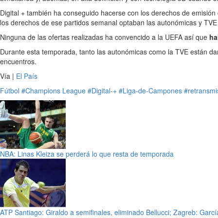
Digital + también ha conseguido hacerse con los derechos de emisión 
los derechos de ese partidos semanal optaban las autonómicas y TVE 
Ninguna de las ofertas realizadas ha convencido a la UEFA así que
ha
Durante esta temporada, tanto las autonómicas como la TVE están da
encuentros.
Vía |
El País
Fútbol
#Champions League
#Digital-+
#Liga-de-Campones
#retransmi
NBA: Linas Kleiza se perderá lo que resta de temporada
ATP Santiago: Giraldo a semifinales, eliminado Bellucci; Zagreb: Gar