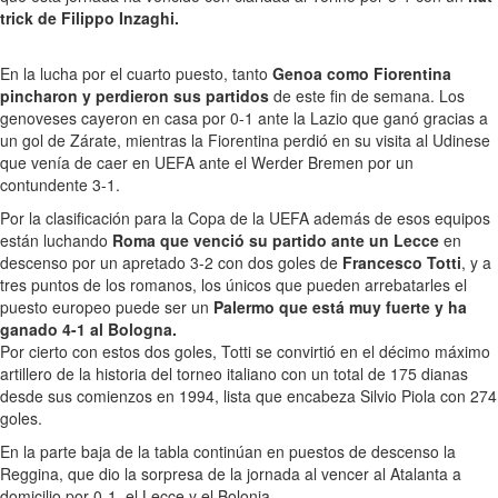
trick de Filippo Inzaghi.
En la lucha por el cuarto puesto, tanto
Genoa como Fiorentina
pincharon y perdieron sus partidos
de este fin de semana. Los
genoveses cayeron en casa por 0-1 ante la Lazio que ganó gracias a
un gol de Zárate, mientras la Fiorentina perdió en su visita al Udinese
que venía de caer en UEFA ante el Werder Bremen por un
contundente 3-1.
Por la clasificación para la Copa de la UEFA además de esos equipos
están luchando
Roma que venció su partido ante un Lecce
en
descenso por un apretado 3-2 con dos goles de
Francesco Totti
, y a
tres puntos de los romanos, los únicos que pueden arrebatarles el
puesto europeo puede ser un
Palermo que está muy fuerte y ha
ganado 4-1 al Bologna.
Por cierto con estos dos goles, Totti se convirtió en el décimo máximo
artillero de la historia del torneo italiano con un total de 175 dianas
desde sus comienzos en 1994, lista que encabeza Silvio Piola con 274
goles.
En la parte baja de la tabla continúan en puestos de descenso la
Reggina, que dio la sorpresa de la jornada al vencer al Atalanta a
domicilio por 0-1, el Lecce y el Bolonia.