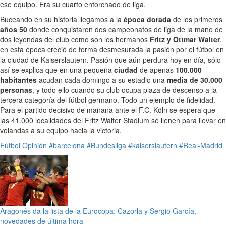
ese equipo. Era su cuarto entorchado de liga.
Buceando en su historia llegamos a la
época dorada
de los primeros
años 50
donde conquistaron dos campeonatos de liga de la mano de
dos leyendas del club como son los hermanos
Fritz y Ottmar Walter
,
en esta época creció de forma desmesurada la pasión por el fútbol en
la ciudad de Kaiserslautern. Pasión que aún perdura hoy en día, sólo
así se explica que en una pequeña
ciudad
de apenas
100.000
habitantes
acudan cada domingo a su estadio una
media de 30.000
personas
, y todo ello cuando su club ocupa plaza de descenso a la
tercera categoría del fútbol germano. Todo un ejemplo de fidelidad.
Para el partido decisivo de mañana ante el F.C. Köln se espera que
las 41.000 localidades del Fritz Walter Stadium se llenen para llevar en
volandas a su equipo hacia la victoria.
Fútbol
Opinión
#barcelona
#Bundesliga
#kaiserslautern
#Real-Madrid
Aragonés da la lista de la Eurocopa: Cazorla y Sergio García,
novedades de última hora