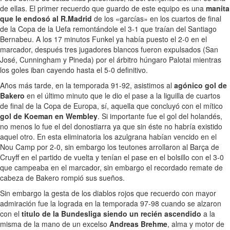
de ellas. El primer recuerdo que guardo de este equipo es una
manita
que le endosó al R.Madrid
de los «garcías» en los cuartos de final
de la Copa de la Uefa remontándole el 3-1 que traían del Santiago
Bernabeu. A los 17 minutos Funkel ya había puesto el 2-0 en el
marcador, después tres jugadores blancos fueron expulsados (San
José, Cunningham y Pineda) por el árbitro húngaro Palotai mientras
los goles iban cayendo hasta el 5-0 definitivo.
Años más tarde, en la temporada 91-92, asistimos al
agónico gol de
Bakero
en el último minuto que le dio el pase a la liguilla de cuartos
de final de la Copa de Europa, sí, aquella que concluyó con el mítico
gol de Koeman en Wembley
. Si importante fue el gol del holandés,
no menos lo fue el del donostiarra ya que sin éste no habría existido
aquel otro. En esta eliminatoria los azulgrana habían vencido en el
Nou Camp por 2-0, sin embargo los teutones arrollaron al Barça de
Cruyff en el partido de vuelta y tenían el pase en el bolsillo con el 3-0
que campeaba en el marcador, sin embargo el recordado remate de
cabeza de Bakero rompió sus sueños.
Sin embargo la gesta de los diablos rojos que recuerdo con mayor
admiración fue la lograda en la temporada 97-98 cuando se alzaron
con el
titulo de la Bundesliga siendo un recién ascendido
a la
misma de la mano de un excelso
Andreas Brehme
, alma y motor de