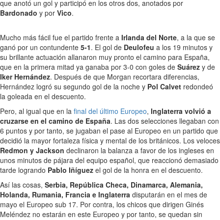
que anotó un gol y participó en los otros dos, anotados por
Bardonado
y por
Vico
.
Mucho más fácil fue el partido frente a
Irlanda del Norte
, a la que se
ganó por un contundente
5-1
. El gol de
Deulofeu
a los 19 minutos y
su brillante actuación allanaron muy pronto el camino para España,
que en la primera mitad ya ganaba por 3-0 con goles de
Suárez
y de
Iker Hernández
. Después de que Morgan recortara diferencias,
Hernández logró su segundo gol de la noche y
Pol Calvet
redondeó
la goleada en el descuento.
Pero, al igual que en la
final del último Europeo
,
Inglaterra volvió a
cruzarse en el camino de España
. Las dos selecciones llegaban con
6 puntos y por tanto, se jugaban el pase al Europeo en un partido que
decidió la mayor fortaleza física y mental de los británicos. Los veloces
Redmon y Jackson
declinaron la balanza a favor de los ingleses en
unos minutos de pájara del equipo español, que reaccionó demasiado
tarde logrando
Pablo Iñíguez
el gol de la honra en el descuento.
Así las cosas,
Serbia, República Checa, Dinamarca, Alemania,
Holanda, Rumania, Francia e Inglaterra
disputarán en el mes de
mayo el Europeo sub 17. Por contra, los chicos que dirigen Ginés
Meléndez no estarán en este Europeo y por tanto, se quedan sin