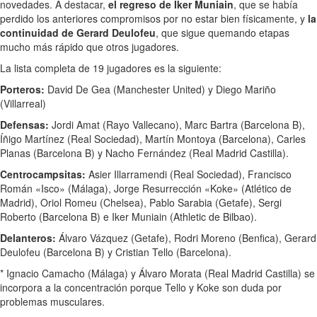
novedades. A destacar,
el regreso de Iker Muniain
, que se había
perdido los anteriores compromisos por no estar bien físicamente, y
la
continuidad de Gerard Deulofeu
, que sigue quemando etapas
mucho más rápido que otros jugadores.
La lista completa de 19 jugadores es la siguiente:
Porteros:
David De Gea (Manchester United) y Diego Mariño
(Villarreal)
Defensas:
Jordi Amat (Rayo Vallecano), Marc Bartra (Barcelona B),
Íñigo Martínez (Real Sociedad), Martín Montoya (Barcelona), Carles
Planas (Barcelona B) y Nacho Fernández (Real Madrid Castilla).
Centrocampsitas:
Asier Illarramendi (Real Sociedad), Francisco
Román «Isco» (Málaga), Jorge Resurrección «Koke» (Atlético de
Madrid), Oriol Romeu (Chelsea), Pablo Sarabia (Getafe), Sergi
Roberto (Barcelona B) e Iker Muniain (Athletic de Bilbao).
Delanteros:
Álvaro Vázquez (Getafe), Rodri Moreno (Benfica), Gerard
Deulofeu (Barcelona B) y Cristian Tello (Barcelona).
* Ignacio Camacho (Málaga) y Álvaro Morata (Real Madrid Castilla) se
incorpora a la concentración porque Tello y Koke son duda por
problemas musculares.