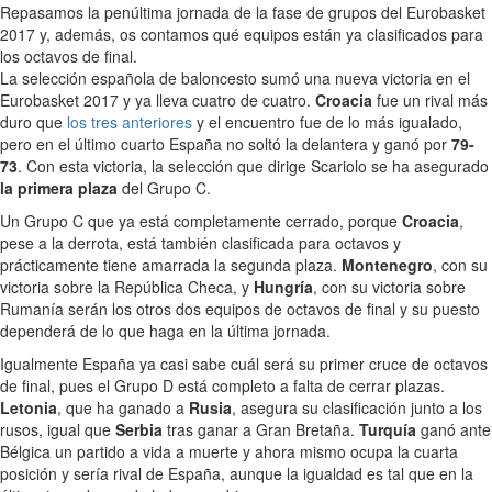
Repasamos la penúltima jornada de la fase de grupos del Eurobasket
2017 y, además, os contamos qué equipos están ya clasificados para
los octavos de final.
La selección española de baloncesto sumó una nueva victoria en el
Eurobasket 2017 y ya lleva cuatro de cuatro.
Croacia
fue un rival más
duro que
los tres anteriores
y el encuentro fue de lo más igualado,
pero en el último cuarto España no soltó la delantera y ganó por
79-
73
. Con esta victoria, la selección que dirige Scariolo se ha asegurado
la primera plaza
del Grupo C.
Un Grupo C que ya está completamente cerrado, porque
Croacia
,
pese a la derrota, está también clasificada para octavos y
prácticamente tiene amarrada la segunda plaza.
Montenegro
, con su
victoria sobre la República Checa, y
Hungría
, con su victoria sobre
Rumanía serán los otros dos equipos de octavos de final y su puesto
dependerá de lo que haga en la última jornada.
Igualmente España ya casi sabe cuál será su primer cruce de octavos
de final, pues el Grupo D está completo a falta de cerrar plazas.
Letonia
, que ha ganado a
Rusia
, asegura su clasificación junto a los
rusos, igual que
Serbia
tras ganar a Gran Bretaña.
Turquía
ganó ante
Bélgica un partido a vida a muerte y ahora mismo ocupa la cuarta
posición y sería rival de España, aunque la igualdad es tal que en la