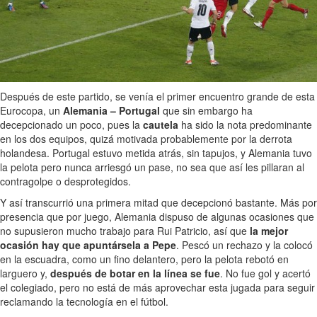
Después de este partido, se venía el primer encuentro grande de esta
Eurocopa, un
Alemania – Portugal
que sin embargo ha
decepcionado un poco, pues la
cautela
ha sido la nota predominante
en los dos equipos, quizá motivada probablemente por la derrota
holandesa. Portugal estuvo metida atrás, sin tapujos, y Alemania tuvo
la pelota pero nunca arriesgó un pase, no sea que así les pillaran al
contragolpe o desprotegidos.
Y así transcurrió una primera mitad que decepcionó bastante. Más por
presencia que por juego, Alemania dispuso de algunas ocasiones que
no supusieron mucho trabajo para Rui Patricio, así que
la mejor
ocasión hay que apuntársela a Pepe
. Pescó un rechazo y la colocó
en la escuadra, como un fino delantero, pero la pelota rebotó en
larguero y,
después de botar en la línea se fue
. No fue gol y acertó
el colegiado, pero no está de más aprovechar esta jugada para seguir
reclamando la tecnología en el fútbol.