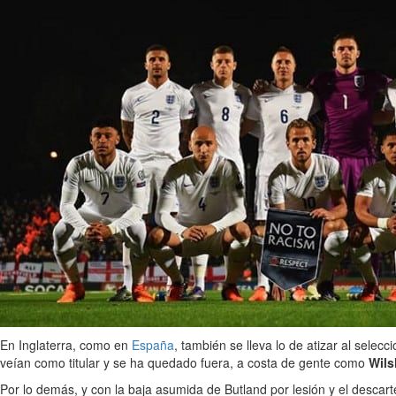
En Inglaterra, como en
España
, también se lleva lo de atizar al selec
veían como titular y se ha quedado fuera, a costa de gente como
Wil
Por lo demás, y con la baja asumida de Butland por lesión y el descart