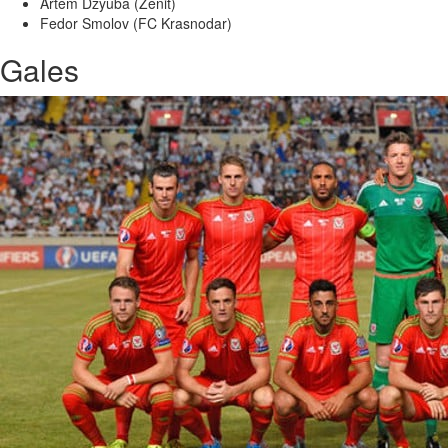
Artem Dzyuba (Zenit)
Fedor Smolov (FC Krasnodar)
Gales