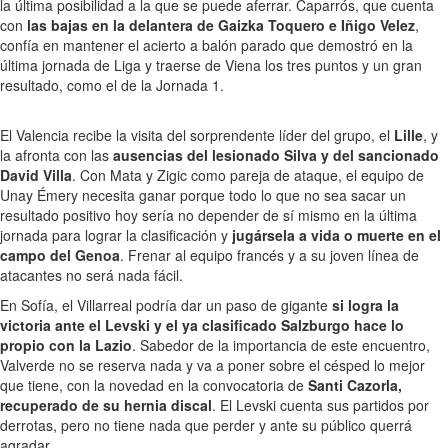
la última posibilidad a la que se puede aferrar. Caparrós, que cuenta
con
las bajas en la delantera de Gaizka Toquero e Iñigo Velez
,
confía en mantener el acierto a balón parado que demostró en la
última jornada de Liga y traerse de Viena los tres puntos y un gran
resultado, como el de la Jornada 1.
El Valencia recibe la visita del sorprendente líder del grupo, el
Lille
, y
la afronta con las
ausencias del lesionado Silva y del sancionado
David Villa
. Con Mata y Zigic como pareja de ataque, el equipo de
Unay Émery necesita ganar porque todo lo que no sea sacar un
resultado positivo hoy sería no depender de sí mismo en la última
jornada para lograr la clasificación y
jugársela a vida o muerte en el
campo del Genoa
. Frenar al equipo francés y a su joven línea de
atacantes no será nada fácil.
En Sofía, el Villarreal podría dar un paso de gigante
si logra la
victoria ante el Levski y el ya clasificado Salzburgo hace lo
propio con la Lazio
. Sabedor de la importancia de este encuentro,
Valverde no se reserva nada y va a poner sobre el césped lo mejor
que tiene, con la novedad en la convocatoria de
Santi Cazorla,
recuperado de su hernia discal
. El Levski cuenta sus partidos por
derrotas, pero no tiene nada que perder y ante su público querrá
agradar.